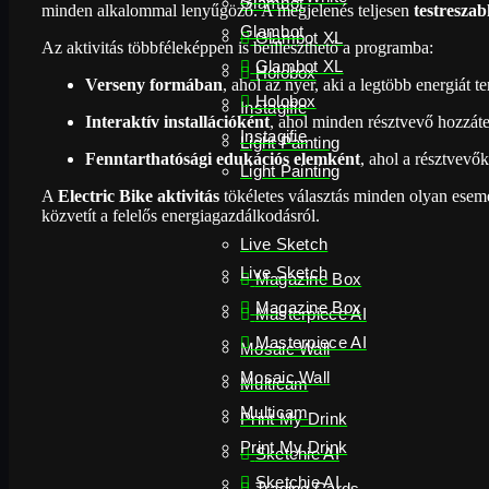
Glambot
minden alkalommal lenyűgöző. A megjelenés teljesen
testresza
Glambot
Glambot XL
Az aktivitás többféleképpen is beilleszthető a programba:
Glambot XL
Holobox
Verseny formában
, ahol az nyer, aki a legtöbb energiát te
Holobox
Instagifie
Interaktív installációként
, ahol minden résztvevő hozzáte
Instagifie
Light Painting
Fenntarthatósági edukációs elemként
, ahol a résztvevő
Light Painting
A
Electric Bike aktivitás
tökéletes választás minden olyan esem
közvetít a felelős energiagazdálkodásról.
Live Sketch
Live Sketch
Magazine Box
Magazine Box
Masterpiece AI
Masterpiece AI
Mosaic Wall
Mosaic Wall
Multicam
Multicam
Print My Drink
Print My Drink
Sketchie AI
Sketchie AI
Trading Cards