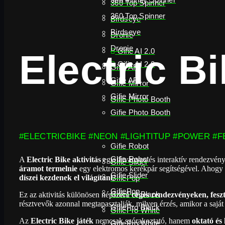
360 Top Spinner
360 Top Spinner
Birdseye
Birdseye
Dronie
Dronie
Gifie AI 2.0
Electric B
Gifie AI 2.0
Gifie AR
Gifie AR
Gifie Mirror
Gifie Mirror
Gifie Photo Booth
Gifie Photo Booth
#ELECTRICBIKE #NEON #LIGHTITUP #POWER #
Gifie Robot
Gifie Robot
A
Electric Bike aktivitás
egy látványos és interaktív rendezvényé
Gifie Slider
áramot termelnie
egy elektromos kerékpár segítségével. Ahogy t
Gifie Slider
díszei kezdenek el világítani
.
GifiePop
GifiePop
GifiePro Black
Ez az aktivitás különösen népszerű
céges rendezvényeken, fesz
résztvevők azonnal megtapasztalják, milyen érzés, amikor a saját e
GifiePro Black
GifiePro White
Az
Electric Bike játék
nemcsak szórakoztató, hanem
oktató és
GifiePro White