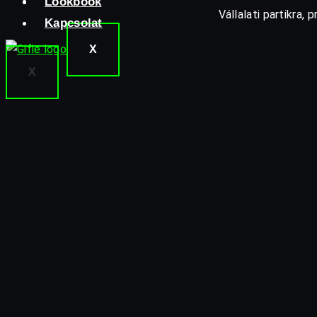
Kapcsolat
Lookbook
Vállalati partikra
Kapcsolat
X
X