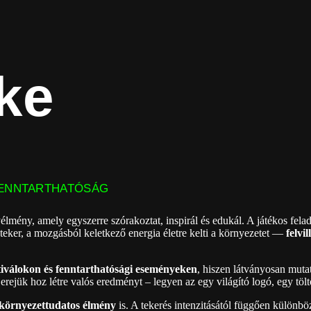
ike
FENNTARTHATÓSÁG
lmény, amely egyszerre szórakoztat, inspirál és edukál. A játékos felad
eker, a mozgásból keletkező energia életre kelti a környezetet —
felvi
tiválokon és fenntarthatósági eseményeken
, hiszen látványosan muta
rejük hoz létre valós eredményt – legyen az egy világító logó, egy töltő
 környezettudatos élmény
is. A tekerés intenzitásától függően különbö