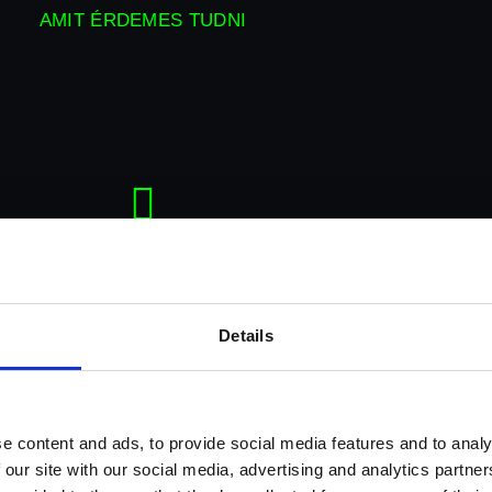
AMIT ÉRDEMES TUDNI
Helyigény
Details
Minimum 2x2m helyre van szükség.
e content and ads, to provide social media features and to analy
 our site with our social media, advertising and analytics partn