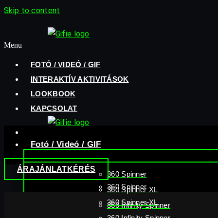
Skip to content
Menu
FOTÓ / VIDEÓ / GIF
INTERAKTÍV AKTIVITÁSOK
LOOKBOOK
KAPCSOLAT
Fotó / Videó / GIF
Fotó / Videó / GIF
ÁRAJÁNLATKÉRÉS
360 Spinner
360 Spinner
360 Spinner XL
360 Spinner XL
360 Infinity Spinner
360 Infinity Spinner