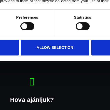
 provided to them or that they’ve collected from your use of their
Preferences
Statistics
Telepítési Idő
így kényelmesen telepíthető az eszköz, és van idő az esetlege
ALLOW SELECTION
Hova ajánljuk?