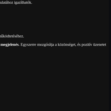
culatához igazíthatók.
működtetéséhez.
s megjelenés
. Egyszerre mozgósítja a közönséget, és pozitív üzenetet