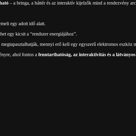
bható
– a bringa, a háttér és az interaktív kijelzők mind a rendezvény ar
rmeli egy adott idő alatt.
het egy kicsit a “rendszer energiájához”.
k megtapasztalhatják, mennyi erő kell egy egyszerű elektromos eszköz 
ényre, ahol fontos a
fenntarthatóság, az interaktivitás és a látványo